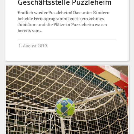
Geschäftsstelle Puzzleheim
Endlich wieder Puzzleheim! Das unter Kindern
beliebte Ferienprogramm feiert sein zehntes
Jubiläum und die Plätze in Puzzleheim waren
bereits vor…
1. August 2019