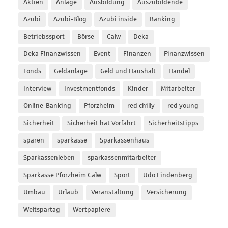
Aktien
Anlage
Ausbildung
Auszubildende
Azubi
Azubi-Blog
Azubi inside
Banking
Betriebssport
Börse
Calw
Deka
Deka Finanzwissen
Event
Finanzen
Finanzwissen
Fonds
Geldanlage
Geld und Haushalt
Handel
Interview
Investmentfonds
Kinder
Mitarbeiter
Online-Banking
Pforzheim
red chilly
red young
Sicherheit
Sicherheit hat Vorfahrt
Sicherheitstipps
sparen
sparkasse
Sparkassenhaus
Sparkassenleben
sparkassenmitarbeiter
Sparkasse Pforzheim Calw
Sport
Udo Lindenberg
Umbau
Urlaub
Veranstaltung
Versicherung
Weltspartag
Wertpapiere