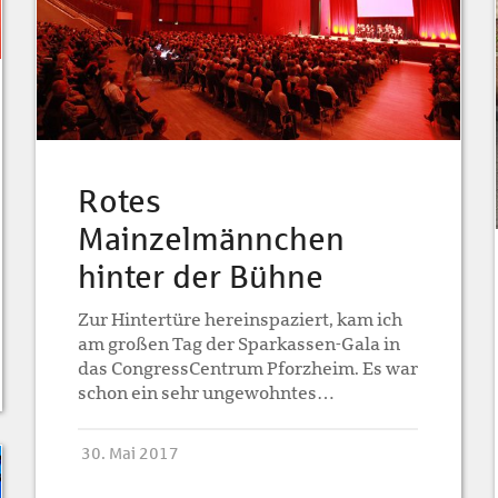
Rotes
Mainzelmännchen
hinter der Bühne
Zur Hintertüre hereinspaziert, kam ich
am großen Tag der Sparkassen-Gala in
das CongressCentrum Pforzheim. Es war
schon ein sehr ungewohntes…
30. Mai 2017