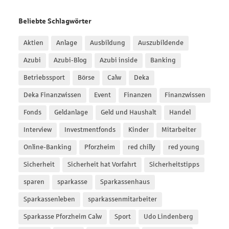
Beliebte Schlagwörter
Aktien
Anlage
Ausbildung
Auszubildende
Azubi
Azubi-Blog
Azubi inside
Banking
Betriebssport
Börse
Calw
Deka
Deka Finanzwissen
Event
Finanzen
Finanzwissen
Fonds
Geldanlage
Geld und Haushalt
Handel
Interview
Investmentfonds
Kinder
Mitarbeiter
Online-Banking
Pforzheim
red chilly
red young
Sicherheit
Sicherheit hat Vorfahrt
Sicherheitstipps
sparen
sparkasse
Sparkassenhaus
Sparkassenleben
sparkassenmitarbeiter
Sparkasse Pforzheim Calw
Sport
Udo Lindenberg