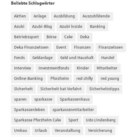
Beliebte Schlagwörter
Aktien
Anlage
Ausbildung
Auszubildende
Azubi
Azubi-Blog
Azubi inside
Banking
Betriebssport
Börse
Calw
Deka
Deka Finanzwissen
Event
Finanzen
Finanzwissen
Fonds
Geldanlage
Geld und Haushalt
Handel
Interview
Investmentfonds
Kinder
Mitarbeiter
Online-Banking
Pforzheim
red chilly
red young
Sicherheit
Sicherheit hat Vorfahrt
Sicherheitstipps
sparen
sparkasse
Sparkassenhaus
Sparkassenleben
sparkassenmitarbeiter
Sparkasse Pforzheim Calw
Sport
Udo Lindenberg
Umbau
Urlaub
Veranstaltung
Versicherung