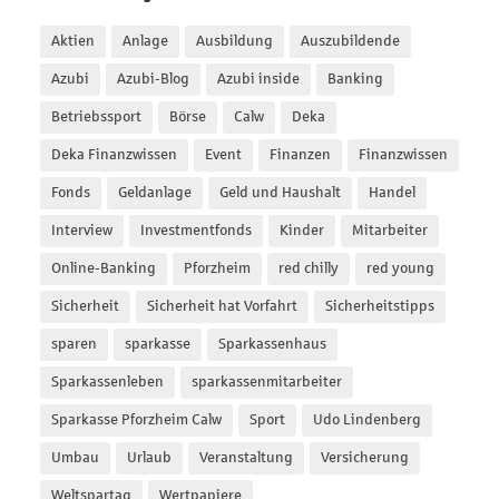
Aktien
Anlage
Ausbildung
Auszubildende
Azubi
Azubi-Blog
Azubi inside
Banking
Betriebssport
Börse
Calw
Deka
Deka Finanzwissen
Event
Finanzen
Finanzwissen
Fonds
Geldanlage
Geld und Haushalt
Handel
Interview
Investmentfonds
Kinder
Mitarbeiter
Online-Banking
Pforzheim
red chilly
red young
Sicherheit
Sicherheit hat Vorfahrt
Sicherheitstipps
sparen
sparkasse
Sparkassenhaus
Sparkassenleben
sparkassenmitarbeiter
Sparkasse Pforzheim Calw
Sport
Udo Lindenberg
Umbau
Urlaub
Veranstaltung
Versicherung
Weltspartag
Wertpapiere