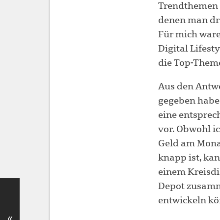
Trendthemen 
denen man dr
Für mich waren
Digital Lifes
die Top-Them
Aus den Antwo
gegeben habe,
eine entsprec
vor. Obwohl i
Geld am Mona
knapp ist, kan
einem Kreisd
Depot zusamme
entwickeln kön
«