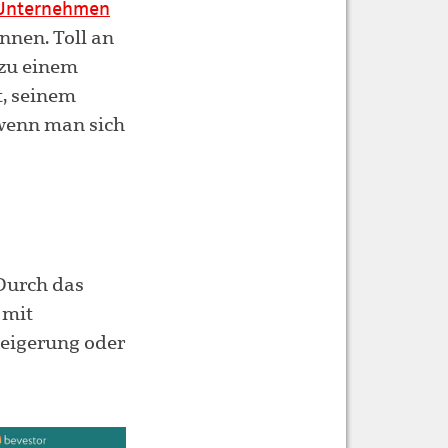
n Unternehmen
nnen. Toll an
 zu einem
t, seinem
 wenn man sich
 Durch das
 mit
teigerung oder