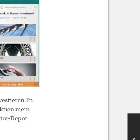
estieren. In
ktien mein
stor-Depot
»