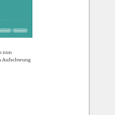
nn nun
en Aufschwung