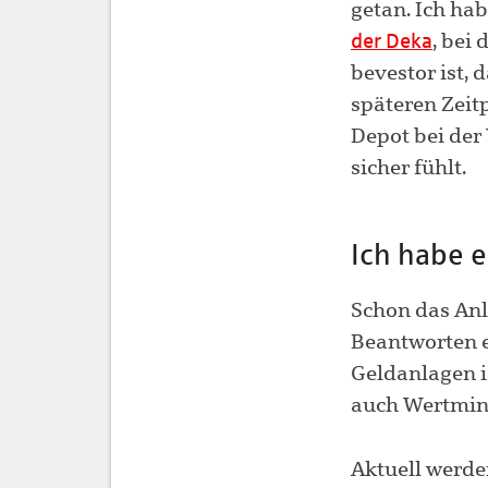
getan. Ich ha
der Deka
, bei
bevestor ist,
späteren Zeit
Depot bei der
sicher fühlt.
Ich habe e
Schon das Anl
Beantworten e
Geldanlagen i
auch Wertmin
Aktuell werd