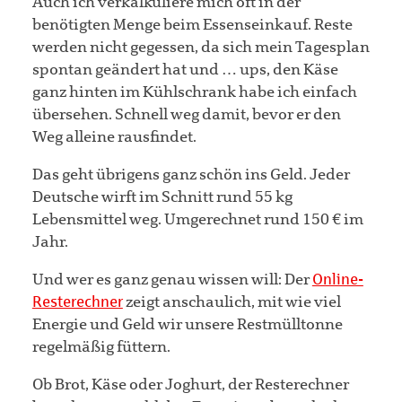
Auch ich verkalkuliere mich oft in der
benötigten Menge beim Essenseinkauf. Reste
werden nicht gegessen, da sich mein Tagesplan
spontan geändert hat und … ups, den Käse
ganz hinten im Kühlschrank habe ich einfach
übersehen. Schnell weg damit, bevor er den
Weg alleine rausfindet.
Das geht übrigens ganz schön ins Geld. Jeder
Deutsche wirft im Schnitt rund 55 kg
Lebensmittel weg. Umgerechnet rund 150 € im
Jahr.
Und wer es ganz genau wissen will: Der
Online-
Resterechner
zeigt anschaulich, mit wie viel
Energie und Geld wir unsere Restmülltonne
regelmäßig füttern.
Ob Brot, Käse oder Joghurt, der Resterechner