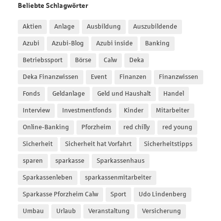
Beliebte Schlagwörter
Aktien
Anlage
Ausbildung
Auszubildende
Azubi
Azubi-Blog
Azubi inside
Banking
Betriebssport
Börse
Calw
Deka
Deka Finanzwissen
Event
Finanzen
Finanzwissen
Fonds
Geldanlage
Geld und Haushalt
Handel
Interview
Investmentfonds
Kinder
Mitarbeiter
Online-Banking
Pforzheim
red chilly
red young
Sicherheit
Sicherheit hat Vorfahrt
Sicherheitstipps
sparen
sparkasse
Sparkassenhaus
Sparkassenleben
sparkassenmitarbeiter
Sparkasse Pforzheim Calw
Sport
Udo Lindenberg
Umbau
Urlaub
Veranstaltung
Versicherung