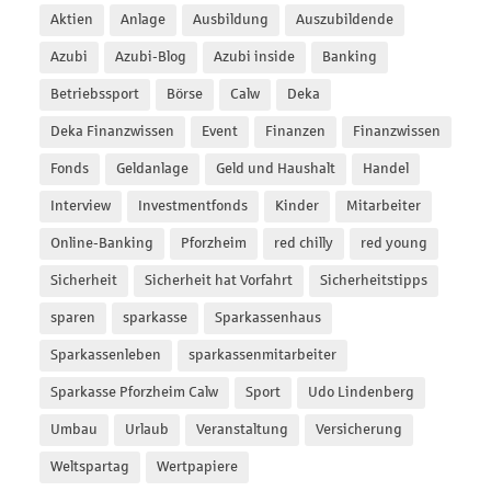
Aktien
Anlage
Ausbildung
Auszubildende
Azubi
Azubi-Blog
Azubi inside
Banking
Betriebssport
Börse
Calw
Deka
Deka Finanzwissen
Event
Finanzen
Finanzwissen
Fonds
Geldanlage
Geld und Haushalt
Handel
Interview
Investmentfonds
Kinder
Mitarbeiter
Online-Banking
Pforzheim
red chilly
red young
Sicherheit
Sicherheit hat Vorfahrt
Sicherheitstipps
sparen
sparkasse
Sparkassenhaus
Sparkassenleben
sparkassenmitarbeiter
Sparkasse Pforzheim Calw
Sport
Udo Lindenberg
Umbau
Urlaub
Veranstaltung
Versicherung
Weltspartag
Wertpapiere