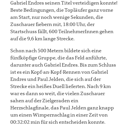
Gabriel Endres seinen Titel verteidigen konnte!
Beste Bedingungen, die Topläufer ganz vorne
am Start, nur noch wenige Sekunden, die
Zuschauer fiebern mit, 18:00 Uhr, der
Startschuss fällt, 600 TeilnehmerInnen gehen
auf die 9,6 km lange Strecke.
Schon nach 500 Metern bildete sich eine
fünfköpfige Gruppe, die das Feld anführte,
darunter auch Gabriel Endres. Bis zum Schluss
ist es ein Kopf-an-Kopf-Rennen von Gabriel
Endres und Paul Jelden, die sich auf der
Strecke ein heißes Duell lieferten. Nach 9 km
war es dann so weit, die vielen Zuschauer
sahen auf der Zielgeraden ein
Herzschlagfinale, das Paul Jelden ganz knapp
um einen Wimpernschlag in einer Zeit von
00:32:02 min für sich entscheiden konnte.