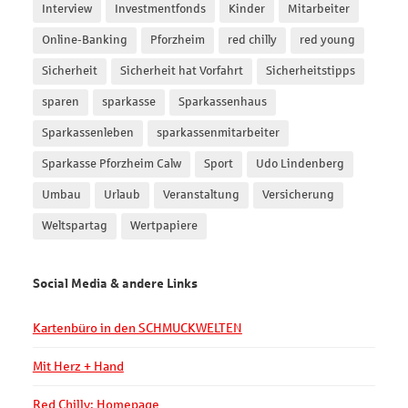
Interview
Investmentfonds
Kinder
Mitarbeiter
Online-Banking
Pforzheim
red chilly
red young
Sicherheit
Sicherheit hat Vorfahrt
Sicherheitstipps
sparen
sparkasse
Sparkassenhaus
Sparkassenleben
sparkassenmitarbeiter
Sparkasse Pforzheim Calw
Sport
Udo Lindenberg
Umbau
Urlaub
Veranstaltung
Versicherung
Weltspartag
Wertpapiere
Social Media & andere Links
Kartenbüro in den SCHMUCKWELTEN
Mit Herz + Hand
Red Chilly: Homepage