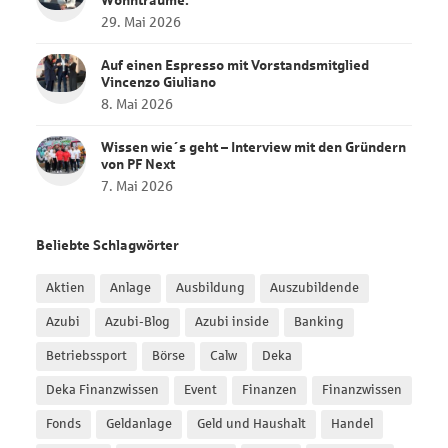
Wohnträume.
29. Mai 2026
Auf einen Espresso mit Vorstandsmitglied
Vincenzo Giuliano
8. Mai 2026
Wissen wie´s geht – Interview mit den Gründern
von PF Next
7. Mai 2026
Beliebte Schlagwörter
Aktien
Anlage
Ausbildung
Auszubildende
Azubi
Azubi-Blog
Azubi inside
Banking
Betriebssport
Börse
Calw
Deka
Deka Finanzwissen
Event
Finanzen
Finanzwissen
Fonds
Geldanlage
Geld und Haushalt
Handel